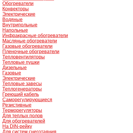
Обогреватели
Конвекторы
Электрические
Водяные
Внутрипольные
Напольные
Инфракрасные обогреватели
Масляные обогреватели
Газовые обогреватели
Пленочные обогреватели
Тепловентиляторы
Тепловые пушки
Дизельные
Газовые
Электрические
Тепловые завесы
Теплогенераторы
Греющий кабель
Саморегулирующиеся
Резистивные
Терморегуляторы
Для теплых полов
Для обогревателей
На DIN-рейку
Для систем снеготаяния