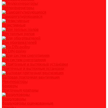
Теплогенераторы
Саморегулирующиеся
Резистивные
Для теплых полов
Для обогревателей
На DIN-рейку
Для систем снеготаяния
Приточные и вытяжные установки
Бытовая приточная вентиляция
Рекуператоры
Бризеры
Приточные клапаны
Воздуховоды
Воздуховоды оцинкованные
Отводы