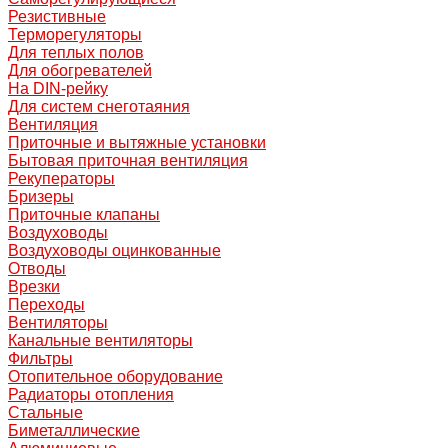
Резистивные
Терморегуляторы
Для теплых полов
Для обогревателей
На DIN-рейку
Для систем снеготаяния
Вентиляция
Приточные и вытяжные установки
Бытовая приточная вентиляция
Рекуператоры
Бризеры
Приточные клапаны
Воздуховоды
Воздуховоды оцинкованные
Отводы
Врезки
Переходы
Вентиляторы
Канальные вентиляторы
Фильтры
Отопительное оборудование
Радиаторы отопления
Стальные
Биметаллические