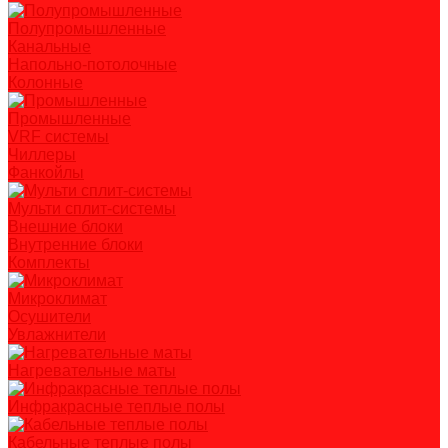
Полупромышленные
Канальные
Напольно-потолочные
Колонные
Промышленные
VRF системы
Чиллеры
Фанкойлы
Мульти сплит-системы
Внешние блоки
Внутренние блоки
Комплекты
Микроклимат
Осушители
Увлажнители
Нагревательные маты
Инфракрасные теплые полы
Кабельные теплые полы