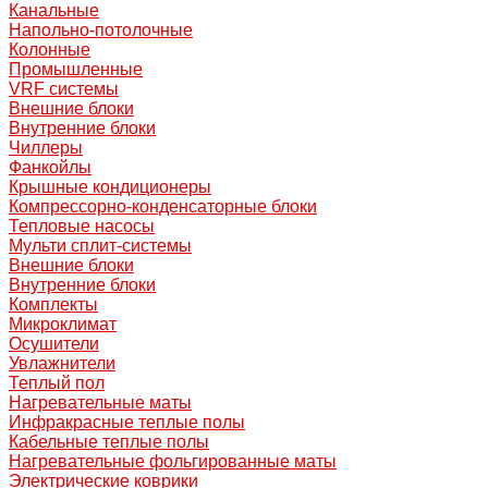
Канальные
Напольно-потолочные
Колонные
Промышленные
VRF системы
Внешние блоки
Внутренние блоки
Чиллеры
Фанкойлы
Крышные кондиционеры
Компрессорно-конденсаторные блоки
Тепловые насосы
Мульти сплит-системы
Внешние блоки
Внутренние блоки
Комплекты
Микроклимат
Осушители
Увлажнители
Теплый пол
Нагревательные маты
Инфракрасные теплые полы
Кабельные теплые полы
Нагревательные фольгированные маты
Электрические коврики