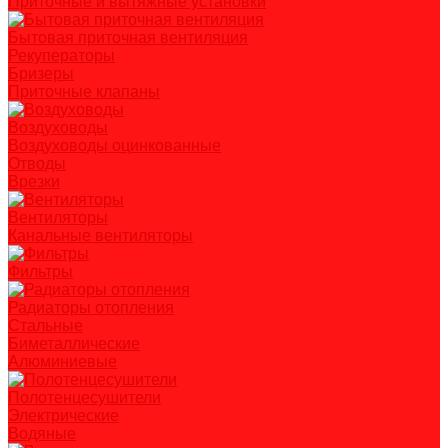
Приточные и вытяжные установки
Бытовая приточная вентиляция
Рекуператоры
Бризеры
Приточные клапаны
Воздуховоды
Воздуховоды оцинкованные
Отводы
Врезки
Вентиляторы
Канальные вентиляторы
Фильтры
Радиаторы отопления
Стальные
Биметаллические
Алюминиевые
Полотенцесушители
Электрические
Водяные