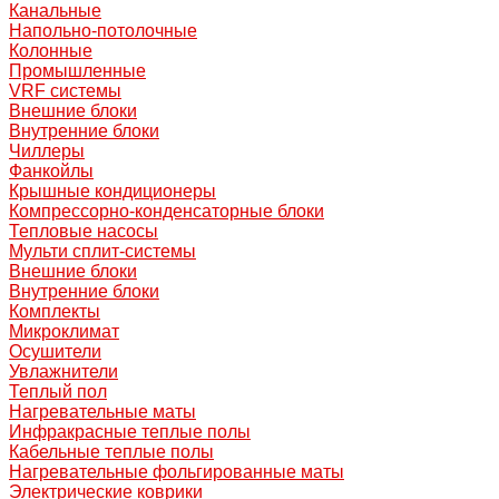
Канальные
Напольно-потолочные
Колонные
Промышленные
VRF системы
Внешние блоки
Внутренние блоки
Чиллеры
Фанкойлы
Крышные кондиционеры
Компрессорно-конденсаторные блоки
Тепловые насосы
Мульти сплит-системы
Внешние блоки
Внутренние блоки
Комплекты
Микроклимат
Осушители
Увлажнители
Теплый пол
Нагревательные маты
Инфракрасные теплые полы
Кабельные теплые полы
Нагревательные фольгированные маты
Электрические коврики