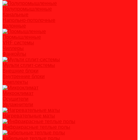
Полупромышленные
Канальные
Напольно-потолочные
Колонные
Промышленные
VRF системы
Чиллеры
Фанкойлы
Мульти сплит-системы
Внешние блоки
Внутренние блоки
Комплекты
Микроклимат
Осушители
Увлажнители
Нагревательные маты
Инфракрасные теплые полы
Кабельные теплые полы