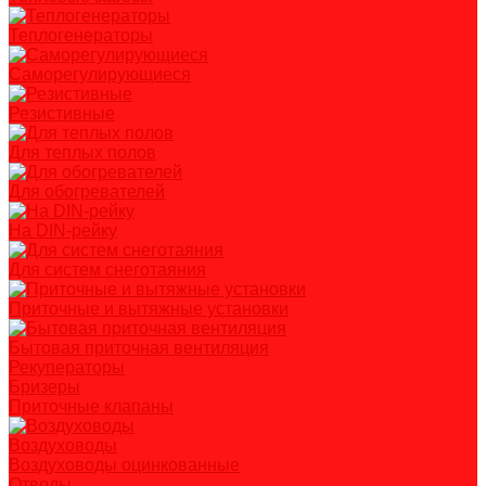
Теплогенераторы
Саморегулирующиеся
Резистивные
Для теплых полов
Для обогревателей
На DIN-рейку
Для систем снеготаяния
Приточные и вытяжные установки
Бытовая приточная вентиляция
Рекуператоры
Бризеры
Приточные клапаны
Воздуховоды
Воздуховоды оцинкованные
Отводы