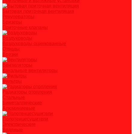
Приточные и вытяжные установки
Бытовая приточная вентиляция
Рекуператоры
Бризеры
Приточные клапаны
Воздуховоды
Воздуховоды оцинкованные
Отводы
Врезки
Вентиляторы
Канальные вентиляторы
Фильтры
Радиаторы отопления
Стальные
Биметаллические
Алюминиевые
Полотенцесушители
Электрические
Водяные