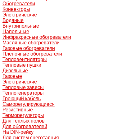
Обогреватели
Конвекторы
Электрические
Водяные
Внутрипольные
Напольные
Инфракрасные обогреватели
Масляные обогреватели
Газовые обогреватели
Пленочные обогреватели
Тепловентиляторы
Тепловые пушки
Дизельные
Газовые
Электрические
Тепловые завесы
Теплогенераторы
Греющий кабель
Саморегулирующиеся
Резистивные
Терморегуляторы
Для теплых полов
Для обогревателей
На DIN-рейку
Для систем снеготаяния