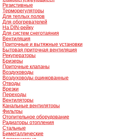
Резистивные
Терморегуляторы
Для теплых полов
Для обогревателей
На DIN-рейку
Для систем снеготаяния
Вентиляция
Приточные и вытяжные установки
Бытовая приточная вентиляция
Рекуператоры
Бризеры
Приточные клапаны
Воздуховоды
Воздуховоды оцинкованные
Отводы
Врезки
Переходы
Вентиляторы
Канальные вентиляторы
Фильтры
Отопительное оборудование
Радиаторы отопления
Стальные
Биметаллические