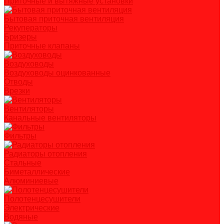
Приточные и вытяжные установки
Бытовая приточная вентиляция
Рекуператоры
Бризеры
Приточные клапаны
Воздуховоды
Воздуховоды оцинкованные
Отводы
Врезки
Вентиляторы
Канальные вентиляторы
Фильтры
Радиаторы отопления
Стальные
Биметаллические
Алюминиевые
Полотенцесушители
Электрические
Водяные