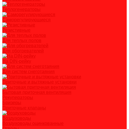
Теплогенераторы
Саморегулирующиеся
Резистивные
Для теплых полов
Для обогревателей
На DIN-рейку
Для систем снеготаяния
Приточные и вытяжные установки
Бытовая приточная вентиляция
Рекуператоры
Бризеры
Приточные клапаны
Воздуховоды
Воздуховоды оцинкованные
Отводы