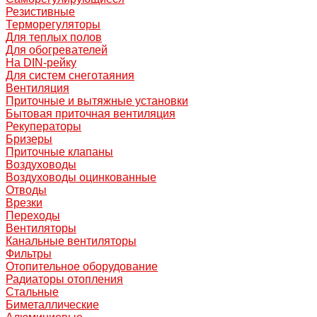
Резистивные
Терморегуляторы
Для теплых полов
Для обогревателей
На DIN-рейку
Для систем снеготаяния
Вентиляция
Приточные и вытяжные установки
Бытовая приточная вентиляция
Рекуператоры
Бризеры
Приточные клапаны
Воздуховоды
Воздуховоды оцинкованные
Отводы
Врезки
Переходы
Вентиляторы
Канальные вентиляторы
Фильтры
Отопительное оборудование
Радиаторы отопления
Стальные
Биметаллические