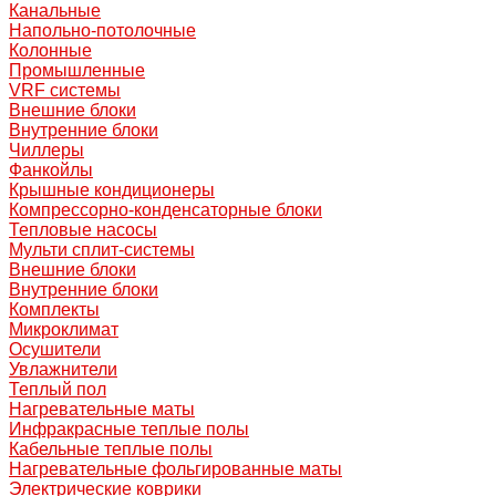
Канальные
Напольно-потолочные
Колонные
Промышленные
VRF системы
Внешние блоки
Внутренние блоки
Чиллеры
Фанкойлы
Крышные кондиционеры
Компрессорно-конденсаторные блоки
Тепловые насосы
Мульти сплит-системы
Внешние блоки
Внутренние блоки
Комплекты
Микроклимат
Осушители
Увлажнители
Теплый пол
Нагревательные маты
Инфракрасные теплые полы
Кабельные теплые полы
Нагревательные фольгированные маты
Электрические коврики