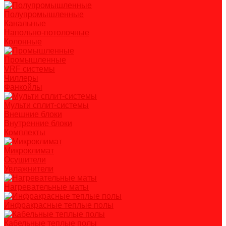
Полупромышленные
Канальные
Напольно-потолочные
Колонные
Промышленные
VRF системы
Чиллеры
Фанкойлы
Мульти сплит-системы
Внешние блоки
Внутренние блоки
Комплекты
Микроклимат
Осушители
Увлажнители
Нагревательные маты
Инфракрасные теплые полы
Кабельные теплые полы