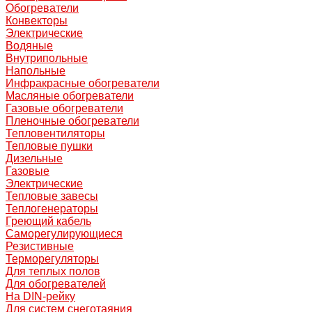
Обогреватели
Конвекторы
Электрические
Водяные
Внутрипольные
Напольные
Инфракрасные обогреватели
Масляные обогреватели
Газовые обогреватели
Пленочные обогреватели
Тепловентиляторы
Тепловые пушки
Дизельные
Газовые
Электрические
Тепловые завесы
Теплогенераторы
Греющий кабель
Саморегулирующиеся
Резистивные
Терморегуляторы
Для теплых полов
Для обогревателей
На DIN-рейку
Для систем снеготаяния