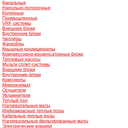
Канальные
Напольно-потолочные
Колонные
Промышленные
VRF системы
Внешние блоки
Внутренние блоки
Чиллеры
Фанкойлы
Крышные кондиционеры
Компрессорно-конденсаторные блоки
Тепловые насосы
Мульти сплит-системы
Внешние блоки
Внутренние блоки
Комплекты
Микроклимат
Осушители
Увлажнители
Теплый пол
Нагревательные маты
Инфракрасные теплые полы
Кабельные теплые полы
Нагревательные фольгированные маты
Электрические коврики