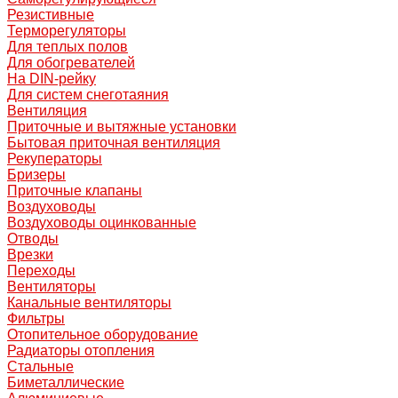
Резистивные
Терморегуляторы
Для теплых полов
Для обогревателей
На DIN-рейку
Для систем снеготаяния
Вентиляция
Приточные и вытяжные установки
Бытовая приточная вентиляция
Рекуператоры
Бризеры
Приточные клапаны
Воздуховоды
Воздуховоды оцинкованные
Отводы
Врезки
Переходы
Вентиляторы
Канальные вентиляторы
Фильтры
Отопительное оборудование
Радиаторы отопления
Стальные
Биметаллические