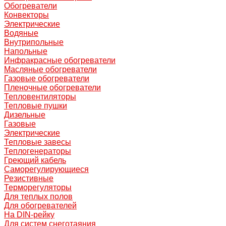
Обогреватели
Конвекторы
Электрические
Водяные
Внутрипольные
Напольные
Инфракрасные обогреватели
Масляные обогреватели
Газовые обогреватели
Пленочные обогреватели
Тепловентиляторы
Тепловые пушки
Дизельные
Газовые
Электрические
Тепловые завесы
Теплогенераторы
Греющий кабель
Саморегулирующиеся
Резистивные
Терморегуляторы
Для теплых полов
Для обогревателей
На DIN-рейку
Для систем снеготаяния