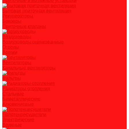
Приточные и вытяжные установки
Бытовая приточная вентиляция
Рекуператоры
Бризеры
Приточные клапаны
Воздуховоды
Воздуховоды оцинкованные
Отводы
Врезки
Вентиляторы
Канальные вентиляторы
Фильтры
Радиаторы отопления
Стальные
Биметаллические
Алюминиевые
Полотенцесушители
Электрические
Водяные