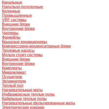
Канальные
Напольно-потолочные
Колонные
Промышленные
VRF системы
Внешние блоки
Внутренние блоки
Чиллеры
Фанкойлы
Крышные кондиционеры
Компрессорно-конденсаторные блоки
Тепловые насосы
Мульти сплит-системы
Внешние блоки
Внутренние блоки
Комплекты
Микроклимат
Осушители
Увлажнители
Теплый пол
Нагревательные маты
Инфракрасные теплые полы
Кабельные теплые полы
Нагревательные фольгированные маты
Электрические коврики