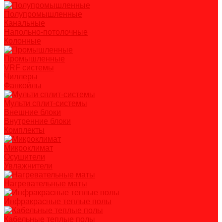
Полупромышленные
Канальные
Напольно-потолочные
Колонные
Промышленные
VRF системы
Чиллеры
Фанкойлы
Мульти сплит-системы
Внешние блоки
Внутренние блоки
Комплекты
Микроклимат
Осушители
Увлажнители
Нагревательные маты
Инфракрасные теплые полы
Кабельные теплые полы