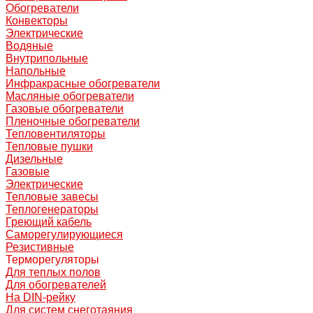
Обогреватели
Конвекторы
Электрические
Водяные
Внутрипольные
Напольные
Инфракрасные обогреватели
Масляные обогреватели
Газовые обогреватели
Пленочные обогреватели
Тепловентиляторы
Тепловые пушки
Дизельные
Газовые
Электрические
Тепловые завесы
Теплогенераторы
Греющий кабель
Саморегулирующиеся
Резистивные
Терморегуляторы
Для теплых полов
Для обогревателей
На DIN-рейку
Для систем снеготаяния