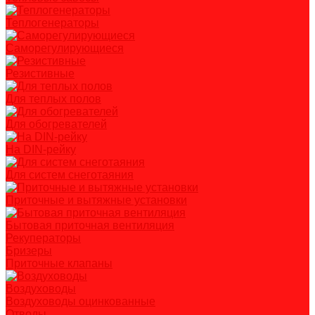
Теплогенераторы
Саморегулирующиеся
Резистивные
Для теплых полов
Для обогревателей
На DIN-рейку
Для систем снеготаяния
Приточные и вытяжные установки
Бытовая приточная вентиляция
Рекуператоры
Бризеры
Приточные клапаны
Воздуховоды
Воздуховоды оцинкованные
Отводы