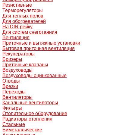
Резистивные
Терморегуляторы
Для теплых полов
Для обогревателей
На DIN-рейку
Для систем снеготаяния
Вентиляция
Приточные и вытяжные установки
Бытовая приточная вентиляция
Рекуператоры
Бризеры
Приточные клапаны
Воздуховоды
Воздуховоды оцинкованные
Отводы
Врезки
Переходы
Вентиляторы
Канальные вентиляторы
Фильтры
Отопительное оборудование
Радиаторы отопления
Стальные
Биметаллические