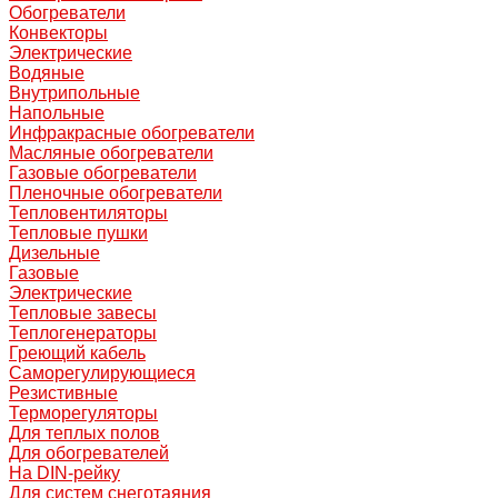
Обогреватели
Конвекторы
Электрические
Водяные
Внутрипольные
Напольные
Инфракрасные обогреватели
Масляные обогреватели
Газовые обогреватели
Пленочные обогреватели
Тепловентиляторы
Тепловые пушки
Дизельные
Газовые
Электрические
Тепловые завесы
Теплогенераторы
Греющий кабель
Саморегулирующиеся
Резистивные
Терморегуляторы
Для теплых полов
Для обогревателей
На DIN-рейку
Для систем снеготаяния