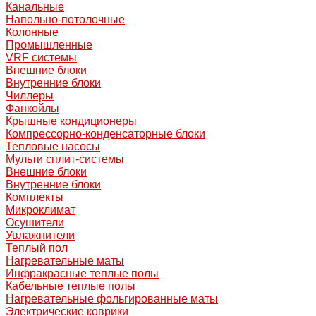
Канальные
Напольно-потолочные
Колонные
Промышленные
VRF системы
Внешние блоки
Внутренние блоки
Чиллеры
Фанкойлы
Крышные кондиционеры
Компрессорно-конденсаторные блоки
Тепловые насосы
Мульти сплит-системы
Внешние блоки
Внутренние блоки
Комплекты
Микроклимат
Осушители
Увлажнители
Теплый пол
Нагревательные маты
Инфракрасные теплые полы
Кабельные теплые полы
Нагревательные фольгированные маты
Электрические коврики