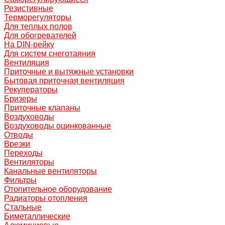
Резистивные
Терморегуляторы
Для теплых полов
Для обогревателей
На DIN-рейку
Для систем снеготаяния
Вентиляция
Приточные и вытяжные установки
Бытовая приточная вентиляция
Рекуператоры
Бризеры
Приточные клапаны
Воздуховоды
Воздуховоды оцинкованные
Отводы
Врезки
Переходы
Вентиляторы
Канальные вентиляторы
Фильтры
Отопительное оборудование
Радиаторы отопления
Стальные
Биметаллические