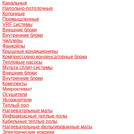
Канальные
Напольно-потолочные
Колонные
Промышленные
VRF системы
Внешние блоки
Внутренние блоки
Чиллеры
Фанкойлы
Крышные кондиционеры
Компрессорно-конденсаторные блоки
Тепловые насосы
Мульти сплит-системы
Внешние блоки
Внутренние блоки
Комплекты
Микроклимат
Осушители
Увлажнители
Теплый пол
Нагревательные маты
Инфракрасные теплые полы
Кабельные теплые полы
Нагревательные фольгированные маты
Электрические коврики