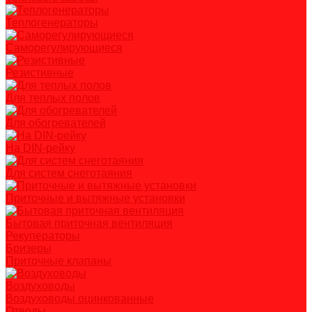
Теплогенераторы
Саморегулирующиеся
Резистивные
Для теплых полов
Для обогревателей
На DIN-рейку
Для систем снеготаяния
Приточные и вытяжные установки
Бытовая приточная вентиляция
Рекуператоры
Бризеры
Приточные клапаны
Воздуховоды
Воздуховоды оцинкованные
Отводы