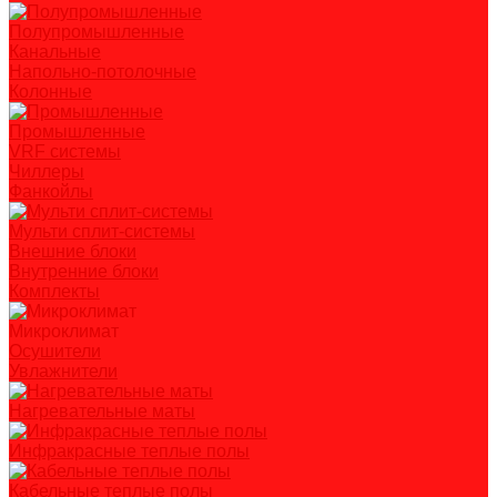
Полупромышленные
Канальные
Напольно-потолочные
Колонные
Промышленные
VRF системы
Чиллеры
Фанкойлы
Мульти сплит-системы
Внешние блоки
Внутренние блоки
Комплекты
Микроклимат
Осушители
Увлажнители
Нагревательные маты
Инфракрасные теплые полы
Кабельные теплые полы