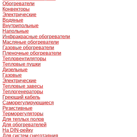
Обогреватели
Конвекторы
Электрические
Водяные
Внутрипольные
Напольные
Инфракрасные обогреватели
Масляные обогреватели
Газовые обогреватели
Пленочные обогреватели
Тепловентиляторы
Тепловые пушки
Дизельные
Газовые
Электрические
Тепловые завесы
Теплогенераторы
Греющий кабель
Саморегулирующиеся
Резистивные
Терморегуляторы
Для теплых полов
Для обогревателей
На DIN-рейку
Для систем снеготаяния