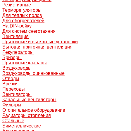
Резистивные
Терморегуляторы
Для теплых полов
Для обогревателей
На DIN-рейку
Для систем снеготаяния
Вентиляция
Приточные и вытяжные установки
Бытовая приточная вентиляция
Рекуператоры
Бризеры
Приточные клапаны
Воздуховоды
Воздуховоды оцинкованные
Отводы
Врезки
Переходы
Вентиляторы
Канальные вентиляторы
Фильтры
Отопительное оборудование
Радиаторы отопления
Стальные
Биметаллические