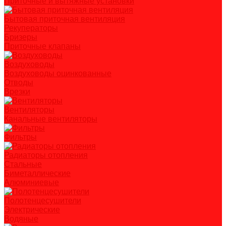
Приточные и вытяжные установки
Бытовая приточная вентиляция
Рекуператоры
Бризеры
Приточные клапаны
Воздуховоды
Воздуховоды оцинкованные
Отводы
Врезки
Вентиляторы
Канальные вентиляторы
Фильтры
Радиаторы отопления
Стальные
Биметаллические
Алюминиевые
Полотенцесушители
Электрические
Водяные