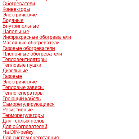
Обогреватели
Конвекторы
Электрические
Водяные
Внутрипольные
Напольные
Инфракрасные обогреватели
Масляные обогреватели
Газовые обогреватели
Пленочные обогреватели
Тепловентиляторы
Тепловые пушки
Дизельные
Газовые
Электрические
Тепловые завесы
Теплогенераторы
Греющий кабель
Саморегулирующиеся
Резистивные
Терморегуляторы
Для теплых полов
Для обогревателей
На DIN-рейку
Для систем снеготаяния