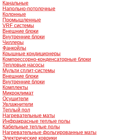
Канальные
Напольно-потолочные
Колонные
Промышленные
VRF системы
Внешние блоки
Внутренние блоки
Чиллеры
Фанкойлы
Крышные кондиционеры
Компрессорно-конденсаторные блоки
Тепловые насосы
Мульти сплит-системы
Внешние блоки
Внутренние блоки
Комплекты
Микроклимат
Осушители
Увлажнители
Теплый пол
Нагревательные маты
Инфракрасные теплые полы
Кабельные теплые полы
Нагревательные фольгированные маты
Электрические коврики