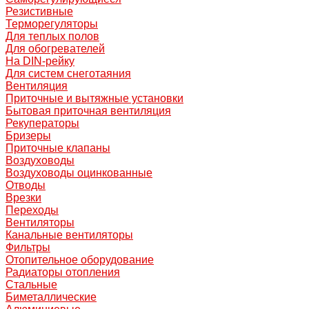
Резистивные
Терморегуляторы
Для теплых полов
Для обогревателей
На DIN-рейку
Для систем снеготаяния
Вентиляция
Приточные и вытяжные установки
Бытовая приточная вентиляция
Рекуператоры
Бризеры
Приточные клапаны
Воздуховоды
Воздуховоды оцинкованные
Отводы
Врезки
Переходы
Вентиляторы
Канальные вентиляторы
Фильтры
Отопительное оборудование
Радиаторы отопления
Стальные
Биметаллические