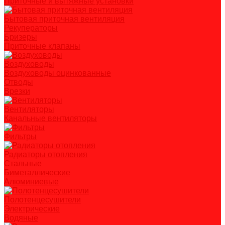
Приточные и вытяжные установки
Бытовая приточная вентиляция
Рекуператоры
Бризеры
Приточные клапаны
Воздуховоды
Воздуховоды оцинкованные
Отводы
Врезки
Вентиляторы
Канальные вентиляторы
Фильтры
Радиаторы отопления
Стальные
Биметаллические
Алюминиевые
Полотенцесушители
Электрические
Водяные