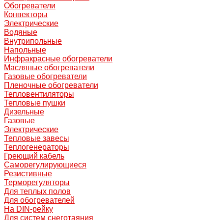
Обогреватели
Конвекторы
Электрические
Водяные
Внутрипольные
Напольные
Инфракрасные обогреватели
Масляные обогреватели
Газовые обогреватели
Пленочные обогреватели
Тепловентиляторы
Тепловые пушки
Дизельные
Газовые
Электрические
Тепловые завесы
Теплогенераторы
Греющий кабель
Саморегулирующиеся
Резистивные
Терморегуляторы
Для теплых полов
Для обогревателей
На DIN-рейку
Для систем снеготаяния