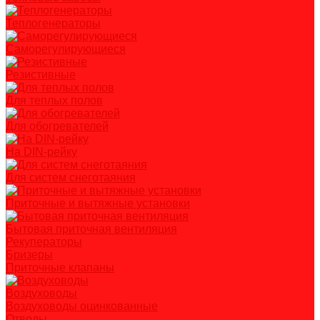
Теплогенераторы
Саморегулирующиеся
Резистивные
Для теплых полов
Для обогревателей
На DIN-рейку
Для систем снеготаяния
Приточные и вытяжные установки
Бытовая приточная вентиляция
Рекуператоры
Бризеры
Приточные клапаны
Воздуховоды
Воздуховоды оцинкованные
Отводы