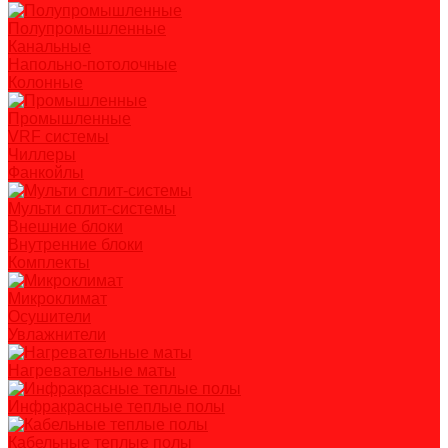
Полупромышленные
Канальные
Напольно-потолочные
Колонные
Промышленные
VRF системы
Чиллеры
Фанкойлы
Мульти сплит-системы
Внешние блоки
Внутренние блоки
Комплекты
Микроклимат
Осушители
Увлажнители
Нагревательные маты
Инфракрасные теплые полы
Кабельные теплые полы