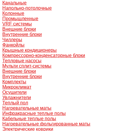
Канальные
Напольно-потолочные
Колонные
Промышленные
VRF системы
Внешние блоки
Внутренние блоки
Чиллеры
Фанкойлы
Крышные кондиционеры
Компрессорно-конденсаторные блоки
Тепловые насосы
Мульти сплит-системы
Внешние блоки
Внутренние блоки
Комплекты
Микроклимат
Осушители
Увлажнители
Теплый пол
Нагревательные маты
Инфракрасные теплые полы
Кабельные теплые полы
Нагревательные фольгированные маты
Электрические коврики