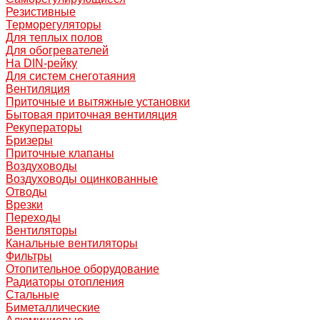
Резистивные
Терморегуляторы
Для теплых полов
Для обогревателей
На DIN-рейку
Для систем снеготаяния
Вентиляция
Приточные и вытяжные установки
Бытовая приточная вентиляция
Рекуператоры
Бризеры
Приточные клапаны
Воздуховоды
Воздуховоды оцинкованные
Отводы
Врезки
Переходы
Вентиляторы
Канальные вентиляторы
Фильтры
Отопительное оборудование
Радиаторы отопления
Стальные
Биметаллические