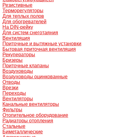
Резистивные
Терморегуляторы
Для теплых полов
Для обогревателей
На DIN-рейку
Для систем снеготаяния
Вентиляция
Приточные и вытяжные установки
Бытовая приточная вентиляция
Рекуператоры
Бризеры
Приточные клапаны
Воздуховоды
Воздуховоды оцинкованные
Отводы
Врезки
Переходы
Вентиляторы
Канальные вентиляторы
Фильтры
Отопительное оборудование
Радиаторы отопления
Стальные
Биметаллические