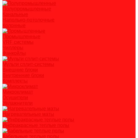
Полупромышленные
Канальные
Напольно-потолочные
Колонные
Промышленные
VRF системы
Чиллеры
Фанкойлы
Мульти сплит-системы
Внешние блоки
Внутренние блоки
Комплекты
Микроклимат
Осушители
Увлажнители
Нагревательные маты
Инфракрасные теплые полы
Кабельные теплые полы