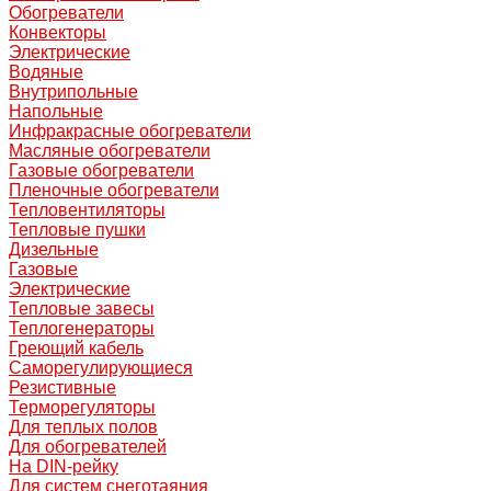
Обогреватели
Конвекторы
Электрические
Водяные
Внутрипольные
Напольные
Инфракрасные обогреватели
Масляные обогреватели
Газовые обогреватели
Пленочные обогреватели
Тепловентиляторы
Тепловые пушки
Дизельные
Газовые
Электрические
Тепловые завесы
Теплогенераторы
Греющий кабель
Саморегулирующиеся
Резистивные
Терморегуляторы
Для теплых полов
Для обогревателей
На DIN-рейку
Для систем снеготаяния