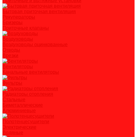
Приточные и вытяжные установки
Бытовая приточная вентиляция
Рекуператоры
Бризеры
Приточные клапаны
Воздуховоды
Воздуховоды оцинкованные
Отводы
Врезки
Вентиляторы
Канальные вентиляторы
Фильтры
Радиаторы отопления
Стальные
Биметаллические
Алюминиевые
Полотенцесушители
Электрические
Водяные