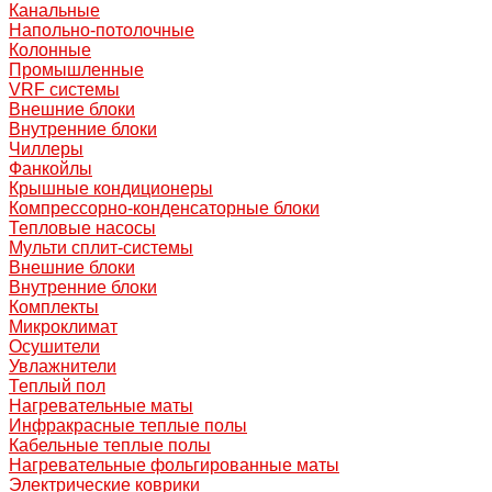
Канальные
Напольно-потолочные
Колонные
Промышленные
VRF системы
Внешние блоки
Внутренние блоки
Чиллеры
Фанкойлы
Крышные кондиционеры
Компрессорно-конденсаторные блоки
Тепловые насосы
Мульти сплит-системы
Внешние блоки
Внутренние блоки
Комплекты
Микроклимат
Осушители
Увлажнители
Теплый пол
Нагревательные маты
Инфракрасные теплые полы
Кабельные теплые полы
Нагревательные фольгированные маты
Электрические коврики