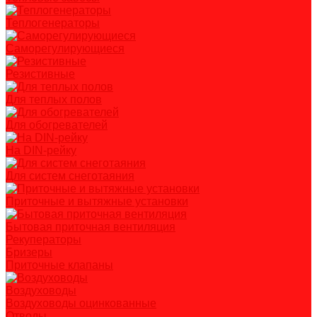
Теплогенераторы
Саморегулирующиеся
Резистивные
Для теплых полов
Для обогревателей
На DIN-рейку
Для систем снеготаяния
Приточные и вытяжные установки
Бытовая приточная вентиляция
Рекуператоры
Бризеры
Приточные клапаны
Воздуховоды
Воздуховоды оцинкованные
Отводы