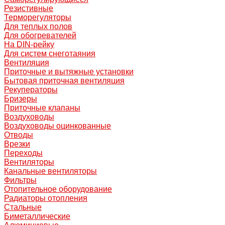
Резистивные
Терморегуляторы
Для теплых полов
Для обогревателей
На DIN-рейку
Для систем снеготаяния
Вентиляция
Приточные и вытяжные установки
Бытовая приточная вентиляция
Рекуператоры
Бризеры
Приточные клапаны
Воздуховоды
Воздуховоды оцинкованные
Отводы
Врезки
Переходы
Вентиляторы
Канальные вентиляторы
Фильтры
Отопительное оборудование
Радиаторы отопления
Стальные
Биметаллические