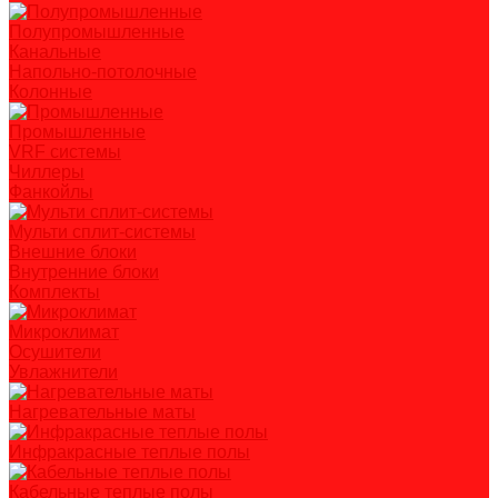
Полупромышленные
Канальные
Напольно-потолочные
Колонные
Промышленные
VRF системы
Чиллеры
Фанкойлы
Мульти сплит-системы
Внешние блоки
Внутренние блоки
Комплекты
Микроклимат
Осушители
Увлажнители
Нагревательные маты
Инфракрасные теплые полы
Кабельные теплые полы