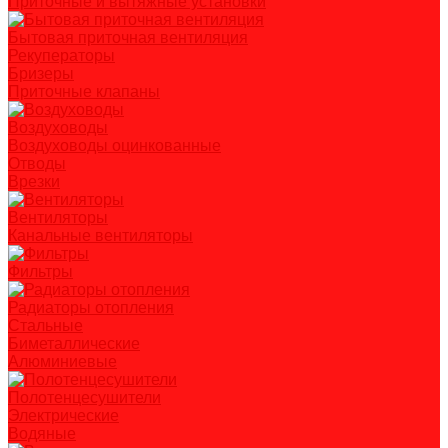
Приточные и вытяжные установки
Бытовая приточная вентиляция
Рекуператоры
Бризеры
Приточные клапаны
Воздуховоды
Воздуховоды оцинкованные
Отводы
Врезки
Вентиляторы
Канальные вентиляторы
Фильтры
Радиаторы отопления
Стальные
Биметаллические
Алюминиевые
Полотенцесушители
Электрические
Водяные