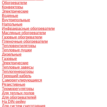
Обогреватели
Конвекторы
Электрические
Водяные
Внутрипольные
Напольные
Инфракрасные обогреватели
Масляные обогреватели
Газовые обогреватели
Пленочные обогреватели
Тепловентиляторы
Тепловые пушки
Дизельные
Газовые
Электрические
Тепловые завесы
Теплогенераторы
Греющий кабель
Саморегулирующиеся
Резистивные
Терморегуляторы
Для теплых полов
Для обогревателей
На DIN-рейку
Для систем снеготаяния