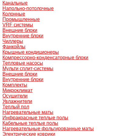
Канальные
Напольно-потолочные
Колонные
Промышленные
VRF системы
Внешние блоки
Внутренние блоки
Чиллеры
Фанкойлы
Крышные кондиционеры
Компрессорно-конденсаторные блоки
Тепловые насосы
Мульти сплит-системы
Внешние блоки
Внутренние блоки
Комплекты
Микроклимат
Осушители
Увлажнители
Теплый пол
Нагревательные маты
Инфракрасные теплые полы
Кабельные теплые полы
Нагревательные фольгированные маты
Электрические коврики