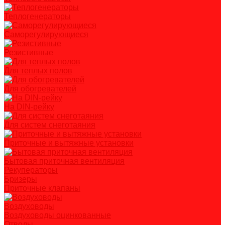
Теплогенераторы
Саморегулирующиеся
Резистивные
Для теплых полов
Для обогревателей
На DIN-рейку
Для систем снеготаяния
Приточные и вытяжные установки
Бытовая приточная вентиляция
Рекуператоры
Бризеры
Приточные клапаны
Воздуховоды
Воздуховоды оцинкованные
Отводы