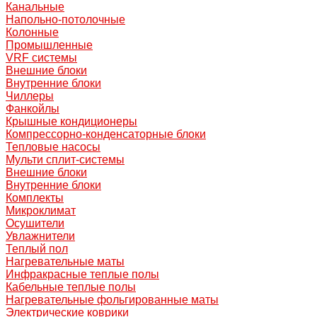
Канальные
Напольно-потолочные
Колонные
Промышленные
VRF системы
Внешние блоки
Внутренние блоки
Чиллеры
Фанкойлы
Крышные кондиционеры
Компрессорно-конденсаторные блоки
Тепловые насосы
Мульти сплит-системы
Внешние блоки
Внутренние блоки
Комплекты
Микроклимат
Осушители
Увлажнители
Теплый пол
Нагревательные маты
Инфракрасные теплые полы
Кабельные теплые полы
Нагревательные фольгированные маты
Электрические коврики