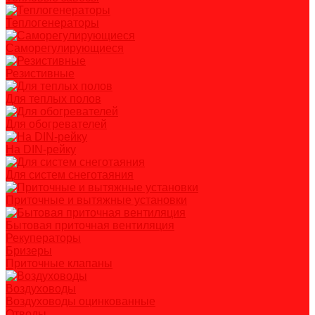
Теплогенераторы
Саморегулирующиеся
Резистивные
Для теплых полов
Для обогревателей
На DIN-рейку
Для систем снеготаяния
Приточные и вытяжные установки
Бытовая приточная вентиляция
Рекуператоры
Бризеры
Приточные клапаны
Воздуховоды
Воздуховоды оцинкованные
Отводы