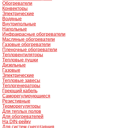
Обогреватели
Конвекторы
Электрические
Водяные
Внутрипольные
Напольные
Инфракрасные обогреватели
Масляные обогреватели
Газовые обогреватели
Пленочные обогреватели
Тепловентиляторы
Тепловые пушки
Дизельные
Газовые
Электрические
Тепловые завесы
Теплогенераторы
Греющий кабель
Саморегулирующиеся
Резистивные
Терморегуляторы
Для теплых полов
Для обогревателей
На DIN-рейку
Для систем снеготаяния