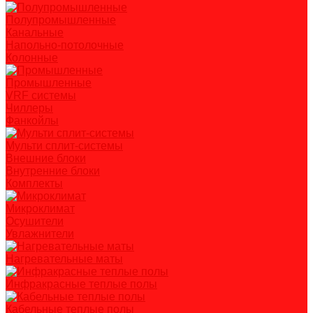
Полупромышленные
Канальные
Напольно-потолочные
Колонные
Промышленные
VRF системы
Чиллеры
Фанкойлы
Мульти сплит-системы
Внешние блоки
Внутренние блоки
Комплекты
Микроклимат
Осушители
Увлажнители
Нагревательные маты
Инфракрасные теплые полы
Кабельные теплые полы