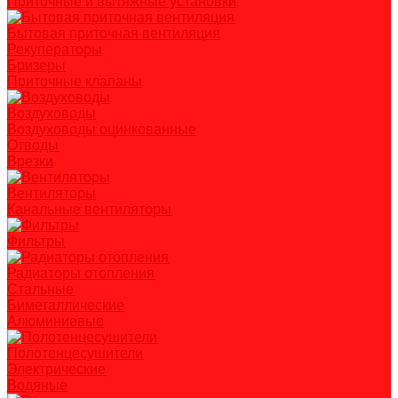
Приточные и вытяжные установки
Бытовая приточная вентиляция
Рекуператоры
Бризеры
Приточные клапаны
Воздуховоды
Воздуховоды оцинкованные
Отводы
Врезки
Вентиляторы
Канальные вентиляторы
Фильтры
Радиаторы отопления
Стальные
Биметаллические
Алюминиевые
Полотенцесушители
Электрические
Водяные