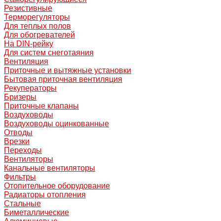
Резистивные
Терморегуляторы
Для теплых полов
Для обогревателей
На DIN-рейку
Для систем снеготаяния
Вентиляция
Приточные и вытяжные установки
Бытовая приточная вентиляция
Рекуператоры
Бризеры
Приточные клапаны
Воздуховоды
Воздуховоды оцинкованные
Отводы
Врезки
Переходы
Вентиляторы
Канальные вентиляторы
Фильтры
Отопительное оборудование
Радиаторы отопления
Стальные
Биметаллические