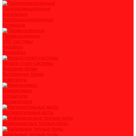
Полупромышленные
Канальные
Напольно-потолочные
Колонные
Промышленные
VRF системы
Чиллеры
Фанкойлы
Мульти сплит-системы
Внешние блоки
Внутренние блоки
Комплекты
Микроклимат
Осушители
Увлажнители
Нагревательные маты
Инфракрасные теплые полы
Кабельные теплые полы