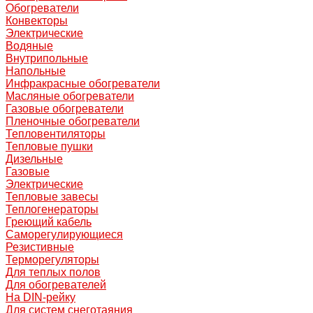
Обогреватели
Конвекторы
Электрические
Водяные
Внутрипольные
Напольные
Инфракрасные обогреватели
Масляные обогреватели
Газовые обогреватели
Пленочные обогреватели
Тепловентиляторы
Тепловые пушки
Дизельные
Газовые
Электрические
Тепловые завесы
Теплогенераторы
Греющий кабель
Саморегулирующиеся
Резистивные
Терморегуляторы
Для теплых полов
Для обогревателей
На DIN-рейку
Для систем снеготаяния