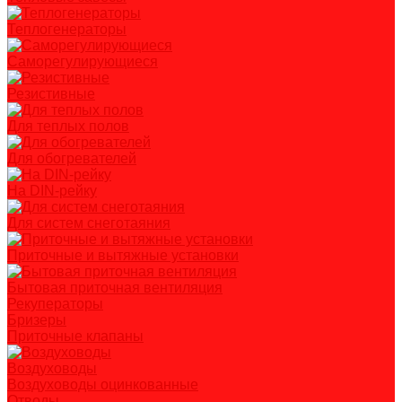
Теплогенераторы
Саморегулирующиеся
Резистивные
Для теплых полов
Для обогревателей
На DIN-рейку
Для систем снеготаяния
Приточные и вытяжные установки
Бытовая приточная вентиляция
Рекуператоры
Бризеры
Приточные клапаны
Воздуховоды
Воздуховоды оцинкованные
Отводы