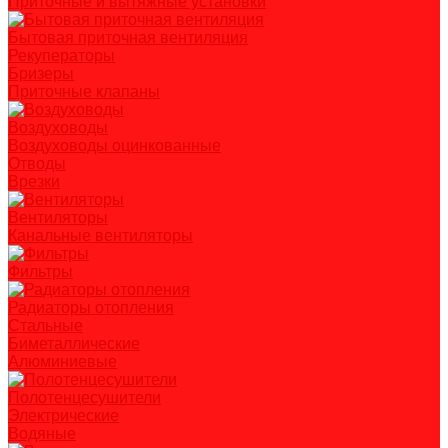
Приточные и вытяжные установки
Бытовая приточная вентиляция
Рекуператоры
Бризеры
Приточные клапаны
Воздуховоды
Воздуховоды оцинкованные
Отводы
Врезки
Вентиляторы
Канальные вентиляторы
Фильтры
Радиаторы отопления
Стальные
Биметаллические
Алюминиевые
Полотенцесушители
Электрические
Водяные