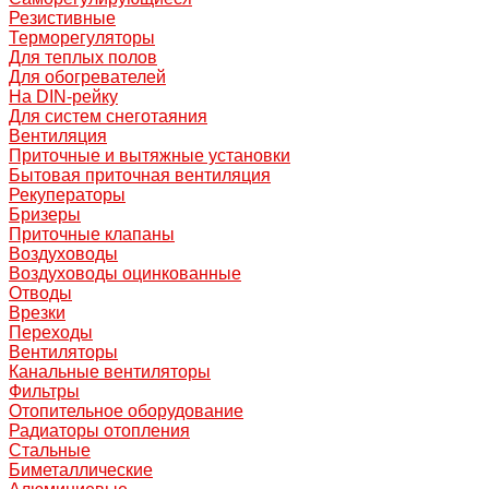
Резистивные
Терморегуляторы
Для теплых полов
Для обогревателей
На DIN-рейку
Для систем снеготаяния
Вентиляция
Приточные и вытяжные установки
Бытовая приточная вентиляция
Рекуператоры
Бризеры
Приточные клапаны
Воздуховоды
Воздуховоды оцинкованные
Отводы
Врезки
Переходы
Вентиляторы
Канальные вентиляторы
Фильтры
Отопительное оборудование
Радиаторы отопления
Стальные
Биметаллические