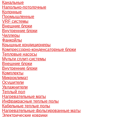
Канальные
Напольно-потолочные
Колонные
Промышленные
VRF системы
Внешние блоки
Внутренние блоки
Чиллеры
Фанкойлы
Крышные кондиционеры
Компрессорно-конденсаторные блоки
Тепловые насосы
Мульти сплит-системы
Внешние блоки
Внутренние блоки
Комплекты
Микроклимат
Осушители
Увлажнители
Теплый пол
Нагревательные маты
Инфракрасные теплые полы
Кабельные теплые полы
Нагревательные фольгированные маты
Электрические коврики