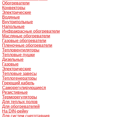
Обогреватели
Конвекторы
Электрические
Водяные
Внутрипольные
Напольные
Инфракрасные обогреватели
Масляные обогреватели
Газовые обогреватели
Пленочные обогреватели
Тепловентиляторы
Тепловые пушки
Дизельные
Газовые
Электрические
Тепловые завесы
Теплогенераторы
Греющий кабель
Саморегулирующиеся
Резистивные
Терморегуляторы
Для теплых полов
Для обогревателей
На DIN-рейку
Для систем снеготаяния