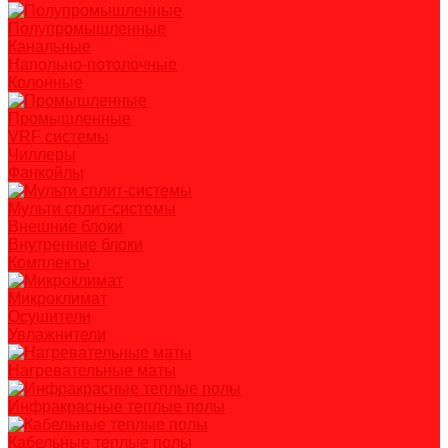
Полупромышленные
Канальные
Напольно-потолочные
Колонные
Промышленные
VRF системы
Чиллеры
Фанкойлы
Мульти сплит-системы
Внешние блоки
Внутренние блоки
Комплекты
Микроклимат
Осушители
Увлажнители
Нагревательные маты
Инфракрасные теплые полы
Кабельные теплые полы