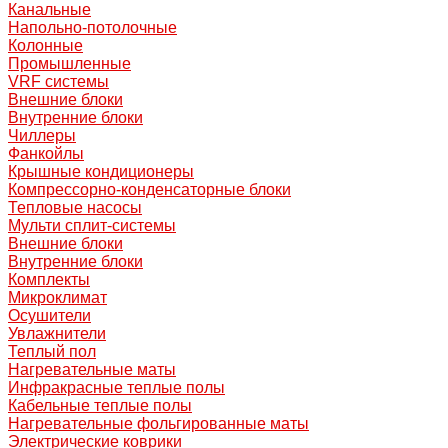
Канальные
Напольно-потолочные
Колонные
Промышленные
VRF системы
Внешние блоки
Внутренние блоки
Чиллеры
Фанкойлы
Крышные кондиционеры
Компрессорно-конденсаторные блоки
Тепловые насосы
Мульти сплит-системы
Внешние блоки
Внутренние блоки
Комплекты
Микроклимат
Осушители
Увлажнители
Теплый пол
Нагревательные маты
Инфракрасные теплые полы
Кабельные теплые полы
Нагревательные фольгированные маты
Электрические коврики