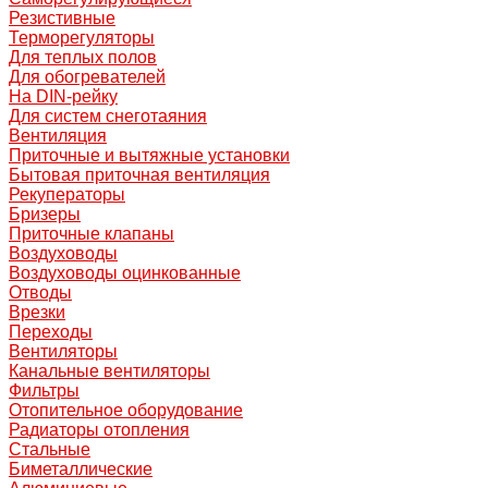
Резистивные
Терморегуляторы
Для теплых полов
Для обогревателей
На DIN-рейку
Для систем снеготаяния
Вентиляция
Приточные и вытяжные установки
Бытовая приточная вентиляция
Рекуператоры
Бризеры
Приточные клапаны
Воздуховоды
Воздуховоды оцинкованные
Отводы
Врезки
Переходы
Вентиляторы
Канальные вентиляторы
Фильтры
Отопительное оборудование
Радиаторы отопления
Стальные
Биметаллические