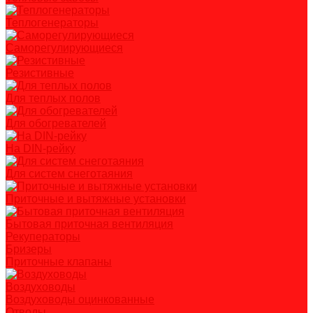
Теплогенераторы
Саморегулирующиеся
Резистивные
Для теплых полов
Для обогревателей
На DIN-рейку
Для систем снеготаяния
Приточные и вытяжные установки
Бытовая приточная вентиляция
Рекуператоры
Бризеры
Приточные клапаны
Воздуховоды
Воздуховоды оцинкованные
Отводы