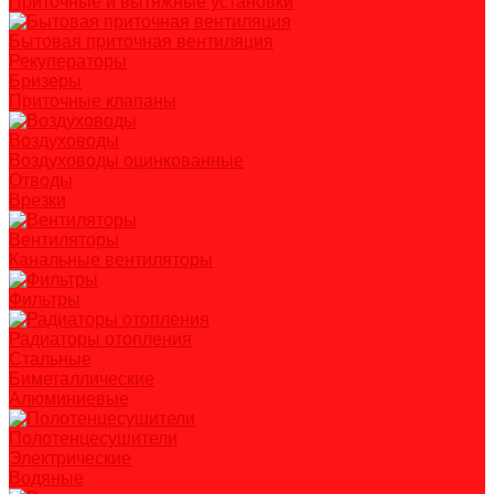
Приточные и вытяжные установки
Бытовая приточная вентиляция
Рекуператоры
Бризеры
Приточные клапаны
Воздуховоды
Воздуховоды оцинкованные
Отводы
Врезки
Вентиляторы
Канальные вентиляторы
Фильтры
Радиаторы отопления
Стальные
Биметаллические
Алюминиевые
Полотенцесушители
Электрические
Водяные