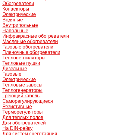
Обогреватели
Конвекторы
Электрические
Водяные
Внутрипольные
Напольные
Инфракрасные обогреватели
Масляные обогреватели
Газовые обогреватели
Пленочные обогреватели
Тепловентиляторы
Тепловые пушки
Дизельные
Газовые
Электрические
Тепловые завесы
Теплогенераторы
Греющий кабель
Саморегулирующиеся
Резистивные
Терморегуляторы
Для теплых полов
Для обогревателей
На DIN-рейку
Для систем снеготаяния