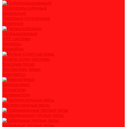
Полупромышленные
Канальные
Напольно-потолочные
Колонные
Промышленные
VRF системы
Чиллеры
Фанкойлы
Мульти сплит-системы
Внешние блоки
Внутренние блоки
Комплекты
Микроклимат
Осушители
Увлажнители
Нагревательные маты
Инфракрасные теплые полы
Кабельные теплые полы