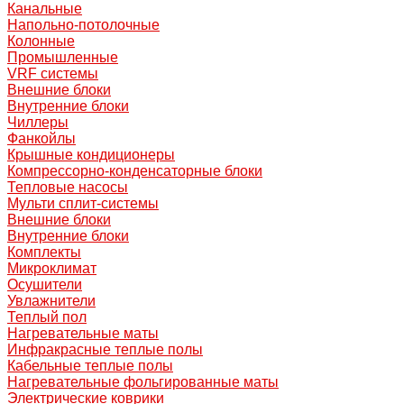
Канальные
Напольно-потолочные
Колонные
Промышленные
VRF системы
Внешние блоки
Внутренние блоки
Чиллеры
Фанкойлы
Крышные кондиционеры
Компрессорно-конденсаторные блоки
Тепловые насосы
Мульти сплит-системы
Внешние блоки
Внутренние блоки
Комплекты
Микроклимат
Осушители
Увлажнители
Теплый пол
Нагревательные маты
Инфракрасные теплые полы
Кабельные теплые полы
Нагревательные фольгированные маты
Электрические коврики