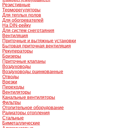
Резистивные
Терморегуляторы
Для теплых полов
Для обогревателей
На DIN-рейку
Для систем снеготаяния
Вентиляция
Приточные и вытяжные установки
Бытовая приточная вентиляция
Рекуператоры
Бризеры
Приточные клапаны
Воздуховоды
Воздуховоды оцинкованные
Отводы
Врезки
Переходы
Вентиляторы
Канальные вентиляторы
Фильтры
Отопительное оборудование
Радиаторы отопления
Стальные
Биметаллические