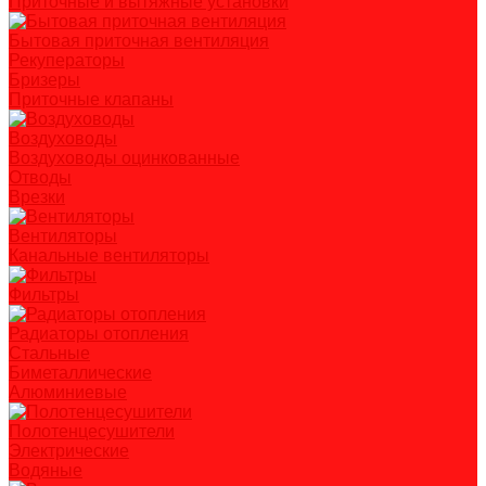
Приточные и вытяжные установки
Бытовая приточная вентиляция
Рекуператоры
Бризеры
Приточные клапаны
Воздуховоды
Воздуховоды оцинкованные
Отводы
Врезки
Вентиляторы
Канальные вентиляторы
Фильтры
Радиаторы отопления
Стальные
Биметаллические
Алюминиевые
Полотенцесушители
Электрические
Водяные