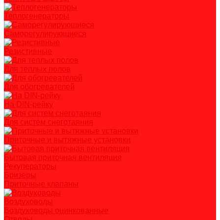
Теплогенераторы
Саморегулирующиеся
Резистивные
Для теплых полов
Для обогревателей
На DIN-рейку
Для систем снеготаяния
Приточные и вытяжные установки
Бытовая приточная вентиляция
Рекуператоры
Бризеры
Приточные клапаны
Воздуховоды
Воздуховоды оцинкованные
Отводы