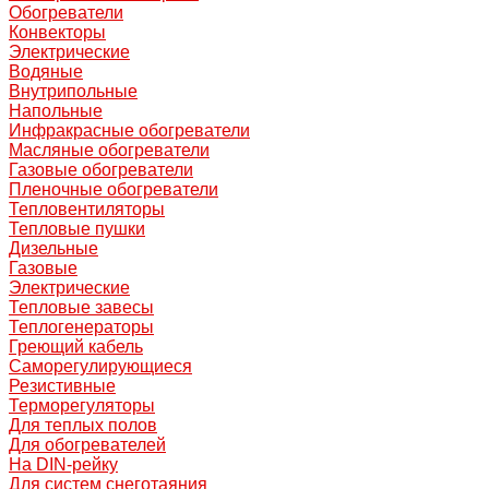
Обогреватели
Конвекторы
Электрические
Водяные
Внутрипольные
Напольные
Инфракрасные обогреватели
Масляные обогреватели
Газовые обогреватели
Пленочные обогреватели
Тепловентиляторы
Тепловые пушки
Дизельные
Газовые
Электрические
Тепловые завесы
Теплогенераторы
Греющий кабель
Саморегулирующиеся
Резистивные
Терморегуляторы
Для теплых полов
Для обогревателей
На DIN-рейку
Для систем снеготаяния