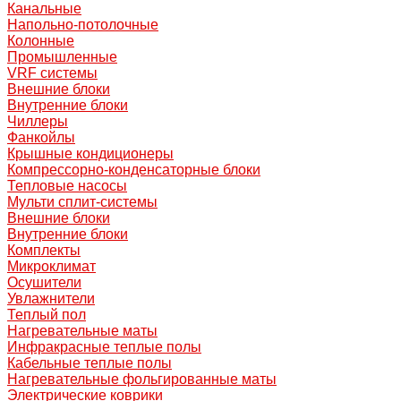
Канальные
Напольно-потолочные
Колонные
Промышленные
VRF системы
Внешние блоки
Внутренние блоки
Чиллеры
Фанкойлы
Крышные кондиционеры
Компрессорно-конденсаторные блоки
Тепловые насосы
Мульти сплит-системы
Внешние блоки
Внутренние блоки
Комплекты
Микроклимат
Осушители
Увлажнители
Теплый пол
Нагревательные маты
Инфракрасные теплые полы
Кабельные теплые полы
Нагревательные фольгированные маты
Электрические коврики