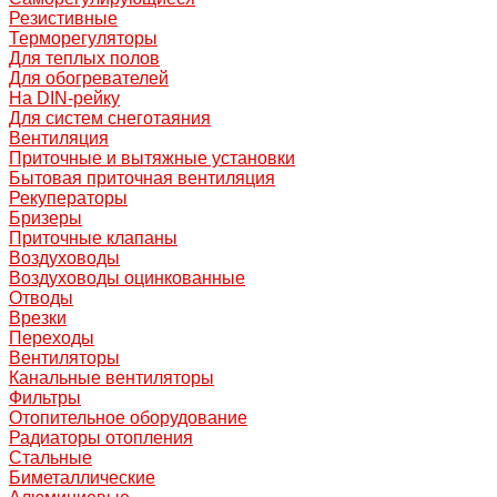
Резистивные
Терморегуляторы
Для теплых полов
Для обогревателей
На DIN-рейку
Для систем снеготаяния
Вентиляция
Приточные и вытяжные установки
Бытовая приточная вентиляция
Рекуператоры
Бризеры
Приточные клапаны
Воздуховоды
Воздуховоды оцинкованные
Отводы
Врезки
Переходы
Вентиляторы
Канальные вентиляторы
Фильтры
Отопительное оборудование
Радиаторы отопления
Стальные
Биметаллические