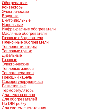
Обогреватели
Конвекторы
Электрические
Водяные
Внутрипольные
Напольные
Инфракрасные обогреватели
Масляные обогреватели
Газовые обогреватели
Пленочные обогреватели
Тепловентиляторы
Тепловые пушки
Дизельные
Газовые
Электрические
Тепловые завесы
Теплогенераторы
Греющий кабель
Саморегулирующиеся
Резистивные
Терморегуляторы
Для теплых полов
Для обогревателей
На DIN-рейку
Для систем снеготаяния