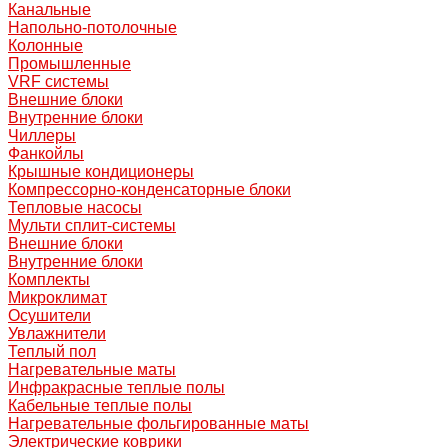
Канальные
Напольно-потолочные
Колонные
Промышленные
VRF системы
Внешние блоки
Внутренние блоки
Чиллеры
Фанкойлы
Крышные кондиционеры
Компрессорно-конденсаторные блоки
Тепловые насосы
Мульти сплит-системы
Внешние блоки
Внутренние блоки
Комплекты
Микроклимат
Осушители
Увлажнители
Теплый пол
Нагревательные маты
Инфракрасные теплые полы
Кабельные теплые полы
Нагревательные фольгированные маты
Электрические коврики