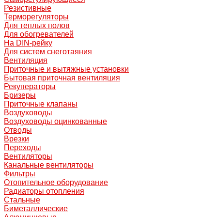
Резистивные
Терморегуляторы
Для теплых полов
Для обогревателей
На DIN-рейку
Для систем снеготаяния
Вентиляция
Приточные и вытяжные установки
Бытовая приточная вентиляция
Рекуператоры
Бризеры
Приточные клапаны
Воздуховоды
Воздуховоды оцинкованные
Отводы
Врезки
Переходы
Вентиляторы
Канальные вентиляторы
Фильтры
Отопительное оборудование
Радиаторы отопления
Стальные
Биметаллические