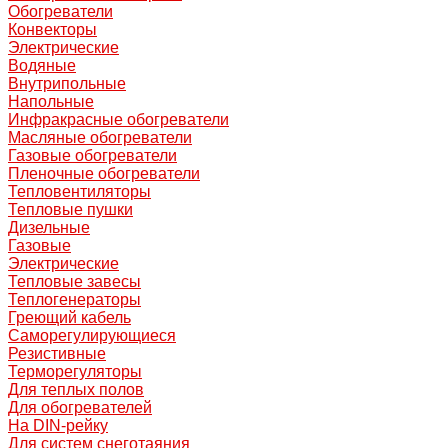
Обогреватели
Конвекторы
Электрические
Водяные
Внутрипольные
Напольные
Инфракрасные обогреватели
Масляные обогреватели
Газовые обогреватели
Пленочные обогреватели
Тепловентиляторы
Тепловые пушки
Дизельные
Газовые
Электрические
Тепловые завесы
Теплогенераторы
Греющий кабель
Саморегулирующиеся
Резистивные
Терморегуляторы
Для теплых полов
Для обогревателей
На DIN-рейку
Для систем снеготаяния