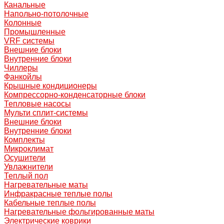
Канальные
Напольно-потолочные
Колонные
Промышленные
VRF системы
Внешние блоки
Внутренние блоки
Чиллеры
Фанкойлы
Крышные кондиционеры
Компрессорно-конденсаторные блоки
Тепловые насосы
Мульти сплит-системы
Внешние блоки
Внутренние блоки
Комплекты
Микроклимат
Осушители
Увлажнители
Теплый пол
Нагревательные маты
Инфракрасные теплые полы
Кабельные теплые полы
Нагревательные фольгированные маты
Электрические коврики