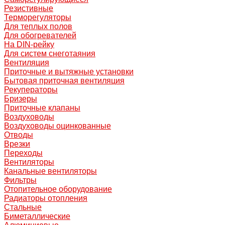
Резистивные
Терморегуляторы
Для теплых полов
Для обогревателей
На DIN-рейку
Для систем снеготаяния
Вентиляция
Приточные и вытяжные установки
Бытовая приточная вентиляция
Рекуператоры
Бризеры
Приточные клапаны
Воздуховоды
Воздуховоды оцинкованные
Отводы
Врезки
Переходы
Вентиляторы
Канальные вентиляторы
Фильтры
Отопительное оборудование
Радиаторы отопления
Стальные
Биметаллические