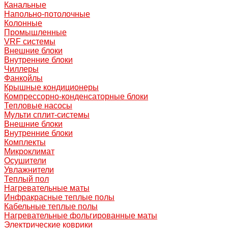
Канальные
Напольно-потолочные
Колонные
Промышленные
VRF системы
Внешние блоки
Внутренние блоки
Чиллеры
Фанкойлы
Крышные кондиционеры
Компрессорно-конденсаторные блоки
Тепловые насосы
Мульти сплит-системы
Внешние блоки
Внутренние блоки
Комплекты
Микроклимат
Осушители
Увлажнители
Теплый пол
Нагревательные маты
Инфракрасные теплые полы
Кабельные теплые полы
Нагревательные фольгированные маты
Электрические коврики