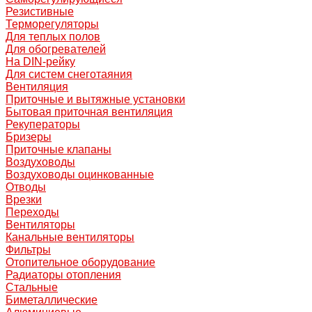
Резистивные
Терморегуляторы
Для теплых полов
Для обогревателей
На DIN-рейку
Для систем снеготаяния
Вентиляция
Приточные и вытяжные установки
Бытовая приточная вентиляция
Рекуператоры
Бризеры
Приточные клапаны
Воздуховоды
Воздуховоды оцинкованные
Отводы
Врезки
Переходы
Вентиляторы
Канальные вентиляторы
Фильтры
Отопительное оборудование
Радиаторы отопления
Стальные
Биметаллические