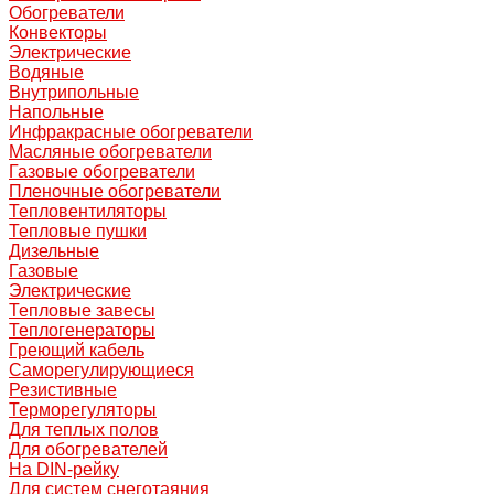
Обогреватели
Конвекторы
Электрические
Водяные
Внутрипольные
Напольные
Инфракрасные обогреватели
Масляные обогреватели
Газовые обогреватели
Пленочные обогреватели
Тепловентиляторы
Тепловые пушки
Дизельные
Газовые
Электрические
Тепловые завесы
Теплогенераторы
Греющий кабель
Саморегулирующиеся
Резистивные
Терморегуляторы
Для теплых полов
Для обогревателей
На DIN-рейку
Для систем снеготаяния